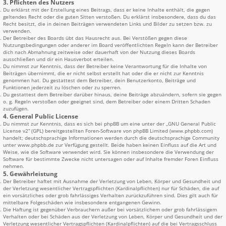
3. Pflichten des Nutzers
Du erklärst mit der Erstellung eines Beitrags, dass er keine Inhalte enthält, die gegen
geltendes Recht oder die guten Sitten verstoßen. Du erklärst insbesondere, dass du das
Recht besitzt, die in deinen Beiträgen verwendeten Links und Bilder zu setzen bzw. zu
verwenden.
Der Betreiber des Boards übt das Hausrecht aus. Bei Verstößen gegen diese
Nutzungsbedingungen oder anderer im Board veröffentlichten Regeln kann der Betreiber
dich nach Abmahnung zeitweise oder dauerhaft von der Nutzung dieses Boards
ausschließen und dir ein Hausverbot erteilen.
Du nimmst zur Kenntnis, dass der Betreiber keine Verantwortung für die Inhalte von
Beiträgen übernimmt, die er nicht selbst erstellt hat oder die er nicht zur Kenntnis
genommen hat. Du gestattest dem Betreiber, dein Benutzerkonto, Beiträge und
Funktionen jederzeit zu löschen oder zu sperren.
Du gestattest dem Betreiber darüber hinaus, deine Beiträge abzuändern, sofern sie gegen
o. g. Regeln verstoßen oder geeignet sind, dem Betreiber oder einem Dritten Schaden
zuzufügen.
4. General Public License
Du nimmst zur Kenntnis, dass es sich bei phpBB um eine unter der „
GNU General Public
License v2
“ (GPL) bereitgestellten Foren-Software von phpBB Limited (www.phpbb.com)
handelt; deutschsprachige Informationen werden durch die deutschsprachige Community
unter www.phpbb.de zur Verfügung gestellt. Beide haben keinen Einfluss auf die Art und
Weise, wie die Software verwendet wird. Sie können insbesondere die Verwendung der
Software für bestimmte Zwecke nicht untersagen oder auf Inhalte fremder Foren Einfluss
nehmen.
5. Gewährleistung
Der Betreiber haftet mit Ausnahme der Verletzung von Leben, Körper und Gesundheit und
der Verletzung wesentlicher Vertragspflichten (Kardinalpflichten) nur für Schäden, die auf
ein vorsätzliches oder grob fahrlässiges Verhalten zurückzuführen sind. Dies gilt auch für
mittelbare Folgeschäden wie insbesondere entgangenen Gewinn.
Die Haftung ist gegenüber Verbrauchern außer bei vorsätzlichem oder grob fahrlässigem
Verhalten oder bei Schäden aus der Verletzung von Leben, Körper und Gesundheit und der
Verletzung wesentlicher Vertragspflichten (Kardinalpflichten) auf die bei Vertragsschluss