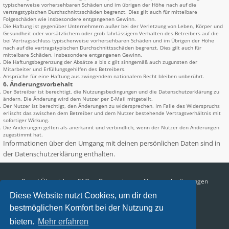
typischerweise vorhersehbaren Schäden und im übrigen der Höhe nach auf die
vertragstypischen Durchschnittsschäden begrenzt. Dies gilt auch für mittelbare
Folgeschäden wie insbesondere entgangenen Gewinn.
Die Haftung ist gegenüber Unternehmern außer bei der Verletzung von Leben, Körper und
Gesundheit oder vorsätzlichem oder grob fahrlässigem Verhalten des Betreibers auf die
bei Vertragsschluss typischerweise vorhersehbaren Schäden und im Übrigen der Höhe
nach auf die vertragstypischen Durchschnittsschäden begrenzt. Dies gilt auch für
mittelbare Schäden, insbesondere entgangenen Gewinn.
Die Haftungsbegrenzung der Absätze a bis c gilt sinngemäß auch zugunsten der
Mitarbeiter und Erfüllungsgehilfen des Betreibers.
Ansprüche für eine Haftung aus zwingendem nationalem Recht bleiben unberührt.
6. Änderungsvorbehalt
Der Betreiber ist berechtigt, die Nutzungsbedingungen und die Datenschutzerklärung zu
ändern. Die Änderung wird dem Nutzer per E-Mail mitgeteilt.
Der Nutzer ist berechtigt, den Änderungen zu widersprechen. Im Falle des Widerspruchs
erlischt das zwischen dem Betreiber und dem Nutzer bestehende Vertragsverhältnis mit
sofortiger Wirkung.
Die Änderungen gelten als anerkannt und verbindlich, wenn der Nutzer den Änderungen
zugestimmt hat.
Informationen über den Umgang mit deinen persönlichen Daten sind in
der Datenschutzerklärung enthalten.
Board-Übersicht
FAQ
Datenschutz
Nutzungsbedingungen
Diese Website nutzt Cookies, um dir den
Alle Zeiten sind
UTC+02:00
bestmöglichen Komfort bei der Nutzung zu
Aktuelle Zeit: 10.08.2026, 04:26
bieten.
Mehr erfahren
Impressum