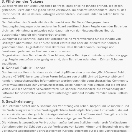
3. Pflichten des Nutzers
Du erklärst mit der Erstellung eines Beitrags, dass er keine Inhalte enthält, die gegen
geltendes Recht oder die guten Sitten verstoßen. Du erklärst insbesondere, dass du das
Recht besitzt, die in deinen Beiträgen verwendeten Links und Bilder zu setzen bzw. zu
verwenden.
Der Betreiber des Boards übt das Hausrecht aus. Bei Verstößen gegen diese
Nutzungsbedingungen oder anderer im Board veröffentlichten Regeln kann der Betreiber
dich nach Abmahnung zeitweise oder dauerhaft von der Nutzung dieses Boards
ausschließen und dir ein Hausverbot erteilen.
Du nimmst zur Kenntnis, dass der Betreiber keine Verantwortung für die Inhalte von
Beiträgen übernimmt, die er nicht selbst erstellt hat oder die er nicht zur Kenntnis
genommen hat. Du gestattest dem Betreiber, dein Benutzerkonto, Beiträge und
Funktionen jederzeit zu löschen oder zu sperren.
Du gestattest dem Betreiber darüber hinaus, deine Beiträge abzuändern, sofern sie gegen
o. g. Regeln verstoßen oder geeignet sind, dem Betreiber oder einem Dritten Schaden
zuzufügen.
4. General Public License
Du nimmst zur Kenntnis, dass es sich bei phpBB um eine unter der „
GNU General Public
License v2
“ (GPL) bereitgestellten Foren-Software von phpBB Limited (www.phpbb.com)
handelt; deutschsprachige Informationen werden durch die deutschsprachige Community
unter www.phpbb.de zur Verfügung gestellt. Beide haben keinen Einfluss auf die Art und
Weise, wie die Software verwendet wird. Sie können insbesondere die Verwendung der
Software für bestimmte Zwecke nicht untersagen oder auf Inhalte fremder Foren Einfluss
nehmen.
5. Gewährleistung
Der Betreiber haftet mit Ausnahme der Verletzung von Leben, Körper und Gesundheit und
der Verletzung wesentlicher Vertragspflichten (Kardinalpflichten) nur für Schäden, die auf
ein vorsätzliches oder grob fahrlässiges Verhalten zurückzuführen sind. Dies gilt auch für
mittelbare Folgeschäden wie insbesondere entgangenen Gewinn.
Die Haftung ist gegenüber Verbrauchern außer bei vorsätzlichem oder grob fahrlässigem
Verhalten oder bei Schäden aus der Verletzung von Leben, Körper und Gesundheit und der
Verletzung wesentlicher Vertragspflichten (Kardinalpflichten) auf die bei Vertragsschluss