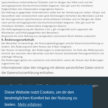
typischerweise vorhersehbaren Schäden und im übrigen der Höhe nach auf die
vertragstypischen Durchschnittsschäden begrenzt. Dies gilt auch für mittelbare
Folgeschäden wie insbesondere entgangenen Gewinn.
Die Haftung ist gegenüber Unternehmern außer bei der Verletzung von Leben, Körper und
Gesundheit oder vorsätzlichem oder grob fahrlässigem Verhalten des Betreibers auf die
bei Vertragsschluss typischerweise vorhersehbaren Schäden und im Übrigen der Höhe
nach auf die vertragstypischen Durchschnittsschäden begrenzt. Dies gilt auch für
mittelbare Schäden, insbesondere entgangenen Gewinn.
Die Haftungsbegrenzung der Absätze a bis c gilt sinngemäß auch zugunsten der
Mitarbeiter und Erfüllungsgehilfen des Betreibers.
Ansprüche für eine Haftung aus zwingendem nationalem Recht bleiben unberührt.
6. Änderungsvorbehalt
Der Betreiber ist berechtigt, die Nutzungsbedingungen und die Datenschutzerklärung zu
ändern. Die Änderung wird dem Nutzer per E-Mail mitgeteilt.
Der Nutzer ist berechtigt, den Änderungen zu widersprechen. Im Falle des Widerspruchs
erlischt das zwischen dem Betreiber und dem Nutzer bestehende Vertragsverhältnis mit
sofortiger Wirkung.
Die Änderungen gelten als anerkannt und verbindlich, wenn der Nutzer den Änderungen
zugestimmt hat.
Informationen über den Umgang mit deinen persönlichen Daten sind in
der Datenschutzerklärung enthalten.
Board-Übersicht
FAQ
Datenschutz
Nutzungsbedingungen
Diese Website nutzt Cookies, um dir den
Alle Zeiten sind
UTC+02:00
bestmöglichen Komfort bei der Nutzung zu
Aktuelle Zeit: 08.08.2026, 19:30
bieten.
Mehr erfahren
Impressum