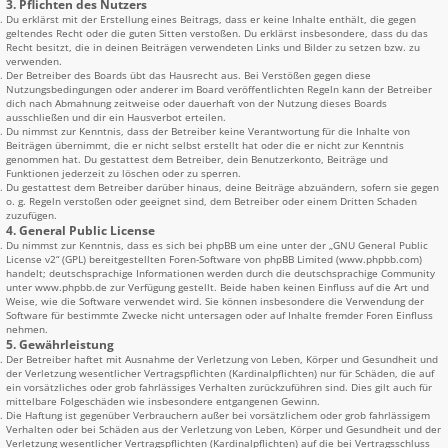
3. Pflichten des Nutzers
Du erklärst mit der Erstellung eines Beitrags, dass er keine Inhalte enthält, die gegen
geltendes Recht oder die guten Sitten verstoßen. Du erklärst insbesondere, dass du das
Recht besitzt, die in deinen Beiträgen verwendeten Links und Bilder zu setzen bzw. zu
verwenden.
Der Betreiber des Boards übt das Hausrecht aus. Bei Verstößen gegen diese
Nutzungsbedingungen oder anderer im Board veröffentlichten Regeln kann der Betreiber
dich nach Abmahnung zeitweise oder dauerhaft von der Nutzung dieses Boards
ausschließen und dir ein Hausverbot erteilen.
Du nimmst zur Kenntnis, dass der Betreiber keine Verantwortung für die Inhalte von
Beiträgen übernimmt, die er nicht selbst erstellt hat oder die er nicht zur Kenntnis
genommen hat. Du gestattest dem Betreiber, dein Benutzerkonto, Beiträge und
Funktionen jederzeit zu löschen oder zu sperren.
Du gestattest dem Betreiber darüber hinaus, deine Beiträge abzuändern, sofern sie gegen
o. g. Regeln verstoßen oder geeignet sind, dem Betreiber oder einem Dritten Schaden
zuzufügen.
4. General Public License
Du nimmst zur Kenntnis, dass es sich bei phpBB um eine unter der „
GNU General Public
License v2
“ (GPL) bereitgestellten Foren-Software von phpBB Limited (www.phpbb.com)
handelt; deutschsprachige Informationen werden durch die deutschsprachige Community
unter www.phpbb.de zur Verfügung gestellt. Beide haben keinen Einfluss auf die Art und
Weise, wie die Software verwendet wird. Sie können insbesondere die Verwendung der
Software für bestimmte Zwecke nicht untersagen oder auf Inhalte fremder Foren Einfluss
nehmen.
5. Gewährleistung
Der Betreiber haftet mit Ausnahme der Verletzung von Leben, Körper und Gesundheit und
der Verletzung wesentlicher Vertragspflichten (Kardinalpflichten) nur für Schäden, die auf
ein vorsätzliches oder grob fahrlässiges Verhalten zurückzuführen sind. Dies gilt auch für
mittelbare Folgeschäden wie insbesondere entgangenen Gewinn.
Die Haftung ist gegenüber Verbrauchern außer bei vorsätzlichem oder grob fahrlässigem
Verhalten oder bei Schäden aus der Verletzung von Leben, Körper und Gesundheit und der
Verletzung wesentlicher Vertragspflichten (Kardinalpflichten) auf die bei Vertragsschluss