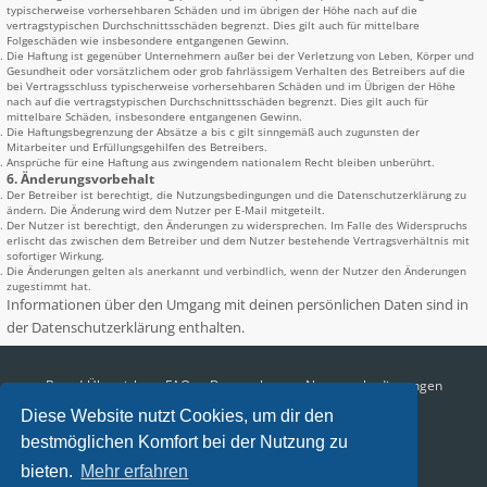
typischerweise vorhersehbaren Schäden und im übrigen der Höhe nach auf die
vertragstypischen Durchschnittsschäden begrenzt. Dies gilt auch für mittelbare
Folgeschäden wie insbesondere entgangenen Gewinn.
Die Haftung ist gegenüber Unternehmern außer bei der Verletzung von Leben, Körper und
Gesundheit oder vorsätzlichem oder grob fahrlässigem Verhalten des Betreibers auf die
bei Vertragsschluss typischerweise vorhersehbaren Schäden und im Übrigen der Höhe
nach auf die vertragstypischen Durchschnittsschäden begrenzt. Dies gilt auch für
mittelbare Schäden, insbesondere entgangenen Gewinn.
Die Haftungsbegrenzung der Absätze a bis c gilt sinngemäß auch zugunsten der
Mitarbeiter und Erfüllungsgehilfen des Betreibers.
Ansprüche für eine Haftung aus zwingendem nationalem Recht bleiben unberührt.
6. Änderungsvorbehalt
Der Betreiber ist berechtigt, die Nutzungsbedingungen und die Datenschutzerklärung zu
ändern. Die Änderung wird dem Nutzer per E-Mail mitgeteilt.
Der Nutzer ist berechtigt, den Änderungen zu widersprechen. Im Falle des Widerspruchs
erlischt das zwischen dem Betreiber und dem Nutzer bestehende Vertragsverhältnis mit
sofortiger Wirkung.
Die Änderungen gelten als anerkannt und verbindlich, wenn der Nutzer den Änderungen
zugestimmt hat.
Informationen über den Umgang mit deinen persönlichen Daten sind in
der Datenschutzerklärung enthalten.
Board-Übersicht
FAQ
Datenschutz
Nutzungsbedingungen
Diese Website nutzt Cookies, um dir den
Alle Zeiten sind
UTC+02:00
bestmöglichen Komfort bei der Nutzung zu
Aktuelle Zeit: 07.08.2026, 08:53
bieten.
Mehr erfahren
Impressum