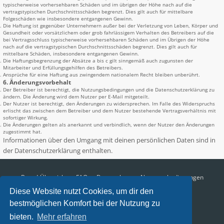
typischerweise vorhersehbaren Schäden und im übrigen der Höhe nach auf die
vertragstypischen Durchschnittsschäden begrenzt. Dies gilt auch für mittelbare
Folgeschäden wie insbesondere entgangenen Gewinn.
Die Haftung ist gegenüber Unternehmern außer bei der Verletzung von Leben, Körper und
Gesundheit oder vorsätzlichem oder grob fahrlässigem Verhalten des Betreibers auf die
bei Vertragsschluss typischerweise vorhersehbaren Schäden und im Übrigen der Höhe
nach auf die vertragstypischen Durchschnittsschäden begrenzt. Dies gilt auch für
mittelbare Schäden, insbesondere entgangenen Gewinn.
Die Haftungsbegrenzung der Absätze a bis c gilt sinngemäß auch zugunsten der
Mitarbeiter und Erfüllungsgehilfen des Betreibers.
Ansprüche für eine Haftung aus zwingendem nationalem Recht bleiben unberührt.
6. Änderungsvorbehalt
Der Betreiber ist berechtigt, die Nutzungsbedingungen und die Datenschutzerklärung zu
ändern. Die Änderung wird dem Nutzer per E-Mail mitgeteilt.
Der Nutzer ist berechtigt, den Änderungen zu widersprechen. Im Falle des Widerspruchs
erlischt das zwischen dem Betreiber und dem Nutzer bestehende Vertragsverhältnis mit
sofortiger Wirkung.
Die Änderungen gelten als anerkannt und verbindlich, wenn der Nutzer den Änderungen
zugestimmt hat.
Informationen über den Umgang mit deinen persönlichen Daten sind in
der Datenschutzerklärung enthalten.
Board-Übersicht
FAQ
Datenschutz
Nutzungsbedingungen
Diese Website nutzt Cookies, um dir den
Alle Zeiten sind
UTC+02:00
bestmöglichen Komfort bei der Nutzung zu
Aktuelle Zeit: 06.08.2026, 08:32
bieten.
Mehr erfahren
Impressum