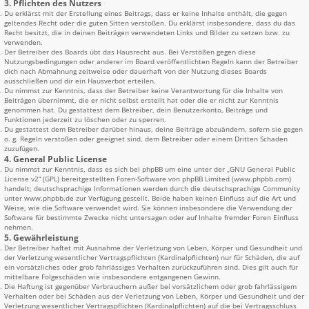
3. Pflichten des Nutzers
Du erklärst mit der Erstellung eines Beitrags, dass er keine Inhalte enthält, die gegen
geltendes Recht oder die guten Sitten verstoßen. Du erklärst insbesondere, dass du das
Recht besitzt, die in deinen Beiträgen verwendeten Links und Bilder zu setzen bzw. zu
verwenden.
Der Betreiber des Boards übt das Hausrecht aus. Bei Verstößen gegen diese
Nutzungsbedingungen oder anderer im Board veröffentlichten Regeln kann der Betreiber
dich nach Abmahnung zeitweise oder dauerhaft von der Nutzung dieses Boards
ausschließen und dir ein Hausverbot erteilen.
Du nimmst zur Kenntnis, dass der Betreiber keine Verantwortung für die Inhalte von
Beiträgen übernimmt, die er nicht selbst erstellt hat oder die er nicht zur Kenntnis
genommen hat. Du gestattest dem Betreiber, dein Benutzerkonto, Beiträge und
Funktionen jederzeit zu löschen oder zu sperren.
Du gestattest dem Betreiber darüber hinaus, deine Beiträge abzuändern, sofern sie gegen
o. g. Regeln verstoßen oder geeignet sind, dem Betreiber oder einem Dritten Schaden
zuzufügen.
4. General Public License
Du nimmst zur Kenntnis, dass es sich bei phpBB um eine unter der „
GNU General Public
License v2
“ (GPL) bereitgestellten Foren-Software von phpBB Limited (www.phpbb.com)
handelt; deutschsprachige Informationen werden durch die deutschsprachige Community
unter www.phpbb.de zur Verfügung gestellt. Beide haben keinen Einfluss auf die Art und
Weise, wie die Software verwendet wird. Sie können insbesondere die Verwendung der
Software für bestimmte Zwecke nicht untersagen oder auf Inhalte fremder Foren Einfluss
nehmen.
5. Gewährleistung
Der Betreiber haftet mit Ausnahme der Verletzung von Leben, Körper und Gesundheit und
der Verletzung wesentlicher Vertragspflichten (Kardinalpflichten) nur für Schäden, die auf
ein vorsätzliches oder grob fahrlässiges Verhalten zurückzuführen sind. Dies gilt auch für
mittelbare Folgeschäden wie insbesondere entgangenen Gewinn.
Die Haftung ist gegenüber Verbrauchern außer bei vorsätzlichem oder grob fahrlässigem
Verhalten oder bei Schäden aus der Verletzung von Leben, Körper und Gesundheit und der
Verletzung wesentlicher Vertragspflichten (Kardinalpflichten) auf die bei Vertragsschluss