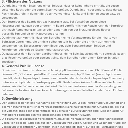
3. Pflichten des Nutzers
Du erklärst mit der Erstellung eines Beitrags, dass er keine Inhalte enthält, die gegen
geltendes Recht oder die guten Sitten verstoßen. Du erklärst insbesondere, dass du das
Recht besitzt, die in deinen Beiträgen verwendeten Links und Bilder zu setzen bzw. zu
verwenden.
Der Betreiber des Boards übt das Hausrecht aus. Bei Verstößen gegen diese
Nutzungsbedingungen oder anderer im Board veröffentlichten Regeln kann der Betreiber
dich nach Abmahnung zeitweise oder dauerhaft von der Nutzung dieses Boards
ausschließen und dir ein Hausverbot erteilen.
Du nimmst zur Kenntnis, dass der Betreiber keine Verantwortung für die Inhalte von
Beiträgen übernimmt, die er nicht selbst erstellt hat oder die er nicht zur Kenntnis
genommen hat. Du gestattest dem Betreiber, dein Benutzerkonto, Beiträge und
Funktionen jederzeit zu löschen oder zu sperren.
Du gestattest dem Betreiber darüber hinaus, deine Beiträge abzuändern, sofern sie gegen
o. g. Regeln verstoßen oder geeignet sind, dem Betreiber oder einem Dritten Schaden
zuzufügen.
4. General Public License
Du nimmst zur Kenntnis, dass es sich bei phpBB um eine unter der „
GNU General Public
License v2
“ (GPL) bereitgestellten Foren-Software von phpBB Limited (www.phpbb.com)
handelt; deutschsprachige Informationen werden durch die deutschsprachige Community
unter www.phpbb.de zur Verfügung gestellt. Beide haben keinen Einfluss auf die Art und
Weise, wie die Software verwendet wird. Sie können insbesondere die Verwendung der
Software für bestimmte Zwecke nicht untersagen oder auf Inhalte fremder Foren Einfluss
nehmen.
5. Gewährleistung
Der Betreiber haftet mit Ausnahme der Verletzung von Leben, Körper und Gesundheit und
der Verletzung wesentlicher Vertragspflichten (Kardinalpflichten) nur für Schäden, die auf
ein vorsätzliches oder grob fahrlässiges Verhalten zurückzuführen sind. Dies gilt auch für
mittelbare Folgeschäden wie insbesondere entgangenen Gewinn.
Die Haftung ist gegenüber Verbrauchern außer bei vorsätzlichem oder grob fahrlässigem
Verhalten oder bei Schäden aus der Verletzung von Leben, Körper und Gesundheit und der
Verletzung wesentlicher Vertragspflichten (Kardinalpflichten) auf die bei Vertragsschluss