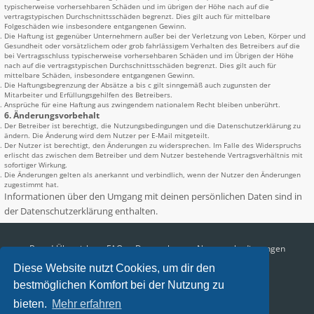
typischerweise vorhersehbaren Schäden und im übrigen der Höhe nach auf die
vertragstypischen Durchschnittsschäden begrenzt. Dies gilt auch für mittelbare
Folgeschäden wie insbesondere entgangenen Gewinn.
Die Haftung ist gegenüber Unternehmern außer bei der Verletzung von Leben, Körper und
Gesundheit oder vorsätzlichem oder grob fahrlässigem Verhalten des Betreibers auf die
bei Vertragsschluss typischerweise vorhersehbaren Schäden und im Übrigen der Höhe
nach auf die vertragstypischen Durchschnittsschäden begrenzt. Dies gilt auch für
mittelbare Schäden, insbesondere entgangenen Gewinn.
Die Haftungsbegrenzung der Absätze a bis c gilt sinngemäß auch zugunsten der
Mitarbeiter und Erfüllungsgehilfen des Betreibers.
Ansprüche für eine Haftung aus zwingendem nationalem Recht bleiben unberührt.
6. Änderungsvorbehalt
Der Betreiber ist berechtigt, die Nutzungsbedingungen und die Datenschutzerklärung zu
ändern. Die Änderung wird dem Nutzer per E-Mail mitgeteilt.
Der Nutzer ist berechtigt, den Änderungen zu widersprechen. Im Falle des Widerspruchs
erlischt das zwischen dem Betreiber und dem Nutzer bestehende Vertragsverhältnis mit
sofortiger Wirkung.
Die Änderungen gelten als anerkannt und verbindlich, wenn der Nutzer den Änderungen
zugestimmt hat.
Informationen über den Umgang mit deinen persönlichen Daten sind in
der Datenschutzerklärung enthalten.
Board-Übersicht
FAQ
Datenschutz
Nutzungsbedingungen
Diese Website nutzt Cookies, um dir den
Alle Zeiten sind
UTC+02:00
bestmöglichen Komfort bei der Nutzung zu
Aktuelle Zeit: 06.08.2026, 17:16
bieten.
Mehr erfahren
Impressum