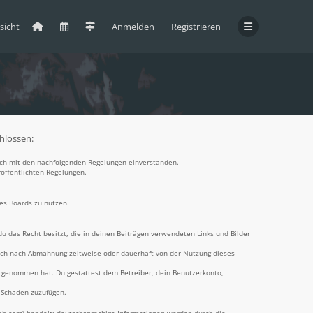
sicht
Anmelden
Registrieren
chlossen:
 dich mit den nachfolgenden Regelungen einverstanden.
röffentlichten Regelungen.
des Boards zu nutzen.
 du das Recht besitzt, die in deinen Beiträgen verwendeten Links und Bilder
dich nach Abmahnung zeitweise oder dauerhaft von der Nutzung dieses
nis genommen hat. Du gestattest dem Betreiber, dein Benutzerkonto,
n Schaden zuzufügen.