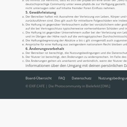
Du nimmst zur Kenntnis, dass es sich bei phpBB um eine unter der „
GNU Ge
deutschsprachige Community unter www.phpbb.de zur Verfügung gestellt. 
nicht untersagen oder auf Inhalte fremder Foren Einfluss nehmen.
5. Gewährleistung
Der Betreiber haftet mit Ausnahme der Verletzung von Leben, Körper und Ge
zurückzuführen sind. Dies gilt auch für mittelbare Folgeschäden wie ins
Die Haftung ist gegenüber Verbrauchern außer bei vorsätzlichem oder grob
auf die bei Vertragsschluss typischerweise vorhersehbaren Schäden und i
Die Haftung ist gegenüber Unternehmern außer bei der Verletzung von Leb
und im Übrigen der Höhe nach auf die vertragstypischen Durchschnittssch
Die Haftungsbegrenzung der Absätze a bis c gilt sinngemäß auch zugunsten
Ansprüche für eine Haftung aus zwingendem nationalem Recht bleiben un
6. Änderungsvorbehalt
Der Betreiber ist berechtigt, die Nutzungsbedingungen und die Datenschut
Der Nutzer ist berechtigt, den Änderungen zu widersprechen. Im Falle de
Die Änderungen gelten als anerkannt und verbindlich, wenn der Nutzer d
Informationen über den Umgang mit deinen persönlichen Da
Board-Übersicht
FAQ
Datenschutz
Nutzungsbedingu
© EXIF.CAFE | Die Photocommunity in Bielefeld [OWL]