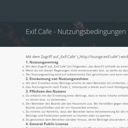
Exif.Cafe - Nutzungsbedingungen
Mit dem Zugriff auf „Exif.Cafe“ („http://lounge.exif.cafe“) 
1. Nutzungsvertrag
Mit dem Zugriff auf „Exif.Cafe“ (im Folgenden „das Board“) schließt du ei
Wenn du mit diesen Regelungen nicht einverstanden bist, so darfst du das 
Der Nutzungsvertrag wird auf unbestimmte Zeit geschlossen und kann von 
2. Einräumung von Nutzungsrechten
Mit dem Erstellen eines Beitrags erteilst du dem Betreiber ein einfaches
Das Nutzungsrecht nach Punkt 2, Unterpunkt a bleibt auch nach Kündigun
3. Pflichten des Nutzers
Du erklärst mit der Erstellung eines Beitrags, dass er keine Inhalte enthä
zu setzen bzw. zu verwenden.
Der Betreiber des Boards übt das Hausrecht aus. Bei Verstößen gegen di
Boards ausschließen und dir ein Hausverbot erteilen.
Du nimmst zur Kenntnis, dass der Betreiber keine Verantwortung für die In
Beiträge und Funktionen jederzeit zu löschen oder zu sperren.
Du gestattest dem Betreiber darüber hinaus, deine Beiträge abzuändern, s
4. General Public License