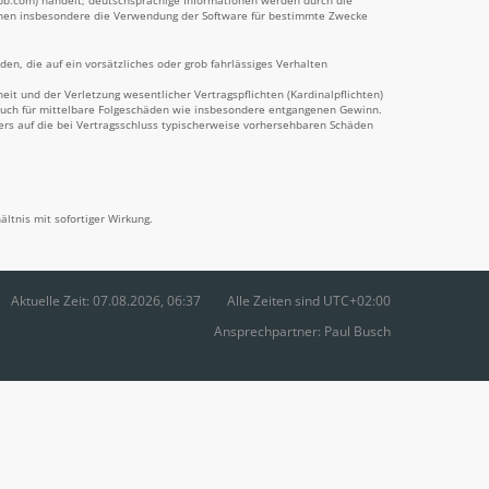
pbb.com) handelt; deutschsprachige Informationen werden durch die
önnen insbesondere die Verwendung der Software für bestimmte Zwecke
en, die auf ein vorsätzliches oder grob fahrlässiges Verhalten
t und der Verletzung wesentlicher Vertragspflichten (Kardinalpflichten)
 auch für mittelbare Folgeschäden wie insbesondere entgangenen Gewinn.
ers auf die bei Vertragsschluss typischerweise vorhersehbaren Schäden
ltnis mit sofortiger Wirkung.
Aktuelle Zeit: 07.08.2026, 06:37
Alle Zeiten sind
UTC+02:00
Ansprechpartner:
Paul Busch