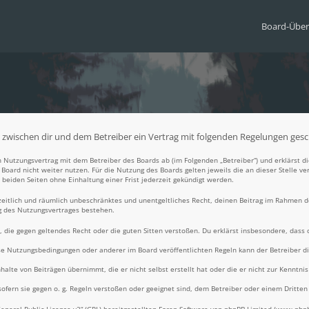
Board-Über
wird zwischen dir und dem Betreiber ein Vertrag mit folgenden Regelungen ges
nen Nutzungsvertrag mit dem Betreiber des Boards ab (im Folgenden „Betreiber“) und erklärst
Board nicht weiter nutzen. Für die Nutzung des Boards gelten jeweils die an dieser Stelle ve
beiden Seiten ohne Einhaltung einer Frist jederzeit gekündigt werden.
, zeitlich und räumlich unbeschränktes und unentgeltliches Recht, deinen Beitrag im Rahmen 
g des Nutzungsvertrages bestehen.
lt, die gegen geltendes Recht oder die guten Sitten verstoßen. Du erklärst insbesondere, dass
ese Nutzungsbedingungen oder anderer im Board veröffentlichten Regeln kann der Betreiber 
halte von Beiträgen übernimmt, die er nicht selbst erstellt hat oder die er nicht zur Kennt
ofern sie gegen o. g. Regeln verstoßen oder geeignet sind, dem Betreiber oder einem Dritte