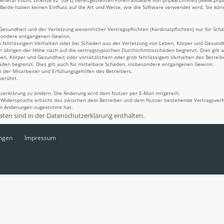
neral Public License v2
“ (GPL) bereitgestellten Foren-Software von phpBB Limited (www.ph
Beide haben keinen Einfluss auf die Art und Weise, wie die Software verwendet wird. Sie k
sundheit und der Verletzung wesentlicher Vertragspflichten (Kardinalpflichten) nur für Schäd
besondere entgangenen Gewinn.
 fahrlässigem Verhalten oder bei Schäden aus der Verletzung von Leben, Körper und Gesundhei
m übrigen der Höhe nach auf die vertragstypischen Durchschnittsschäden begrenzt. Dies gilt
en, Körper und Gesundheit oder vorsätzlichem oder grob fahrlässigem Verhalten des Betreib
äden begrenzt. Dies gilt auch für mittelbare Schäden, insbesondere entgangenen Gewinn.
 der Mitarbeiter und Erfüllungsgehilfen des Betreibers.
berührt.
zerklärung zu ändern. Die Änderung wird dem Nutzer per E-Mail mitgeteilt.
s Widerspruchs erlischt das zwischen dem Betreiber und dem Nutzer bestehende Vertragsverhä
en Änderungen zugestimmt hat.
ten sind in der Datenschutzerklärung enthalten.
ngen
Impressum