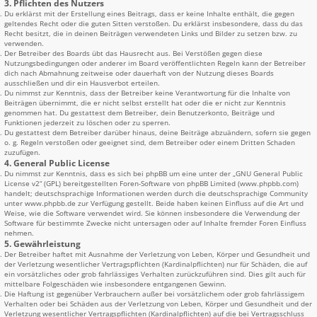
3. Pflichten des Nutzers
Du erklärst mit der Erstellung eines Beitrags, dass er keine Inhalte enthält, die gegen
geltendes Recht oder die guten Sitten verstoßen. Du erklärst insbesondere, dass du das
Recht besitzt, die in deinen Beiträgen verwendeten Links und Bilder zu setzen bzw. zu
verwenden.
Der Betreiber des Boards übt das Hausrecht aus. Bei Verstößen gegen diese
Nutzungsbedingungen oder anderer im Board veröffentlichten Regeln kann der Betreiber
dich nach Abmahnung zeitweise oder dauerhaft von der Nutzung dieses Boards
ausschließen und dir ein Hausverbot erteilen.
Du nimmst zur Kenntnis, dass der Betreiber keine Verantwortung für die Inhalte von
Beiträgen übernimmt, die er nicht selbst erstellt hat oder die er nicht zur Kenntnis
genommen hat. Du gestattest dem Betreiber, dein Benutzerkonto, Beiträge und
Funktionen jederzeit zu löschen oder zu sperren.
Du gestattest dem Betreiber darüber hinaus, deine Beiträge abzuändern, sofern sie gegen
o. g. Regeln verstoßen oder geeignet sind, dem Betreiber oder einem Dritten Schaden
zuzufügen.
4. General Public License
Du nimmst zur Kenntnis, dass es sich bei phpBB um eine unter der „
GNU General Public
License v2
“ (GPL) bereitgestellten Foren-Software von phpBB Limited (www.phpbb.com)
handelt; deutschsprachige Informationen werden durch die deutschsprachige Community
unter www.phpbb.de zur Verfügung gestellt. Beide haben keinen Einfluss auf die Art und
Weise, wie die Software verwendet wird. Sie können insbesondere die Verwendung der
Software für bestimmte Zwecke nicht untersagen oder auf Inhalte fremder Foren Einfluss
nehmen.
5. Gewährleistung
Der Betreiber haftet mit Ausnahme der Verletzung von Leben, Körper und Gesundheit und
der Verletzung wesentlicher Vertragspflichten (Kardinalpflichten) nur für Schäden, die auf
ein vorsätzliches oder grob fahrlässiges Verhalten zurückzuführen sind. Dies gilt auch für
mittelbare Folgeschäden wie insbesondere entgangenen Gewinn.
Die Haftung ist gegenüber Verbrauchern außer bei vorsätzlichem oder grob fahrlässigem
Verhalten oder bei Schäden aus der Verletzung von Leben, Körper und Gesundheit und der
Verletzung wesentlicher Vertragspflichten (Kardinalpflichten) auf die bei Vertragsschluss