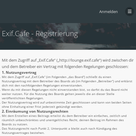
Anmelden
Exif.Cafe - Registrierung
Mit dem Zugriff auf „Exif.Cafe“ („http://lounge.exif.cafe“) wird zwischen dir
und dem Betreiber ein Vertrag mit folgenden Regelungen geschlossen:
1. Nutzungsvertrag
Mit dem Zugriff auf „Exif.Cafe“ (im Folgenden „das Board“) schließt du einen
Nutzungsvertrag mit dem Betreiber des Boards ab (im Folgenden „Betreiber“) und erklärst
dich mit den nachfolgenden Regelungen einverstanden.
Wenn du mit diesen Regelungen nicht einverstanden bist, so darfst du das Board nicht
weiter nutzen. Für die Nutzung des Boards gelten jeweils die an dieser Stelle
veröffentlichten Regelungen.
Der Nutzungsvertrag wird auf unbestimmte Zeit geschlossen und kann von beiden Seiten
ohne Einhaltung einer Frist jederzeit gekündigt werden.
2. Einräumung von Nutzungsrechten
Mit dem Erstellen eines Beitrags erteilst du dem Betreiber ein einfaches, zeitlich und
räumlich unbeschränktes und unentgeltliches Recht, deinen Beitrag im Rahmen des
Boards zu nutzen.
Das Nutzungsrecht nach Punkt 2, Unterpunkt a bleibt auch nach Kündigung des
Nutzungsvertrages bestehen.