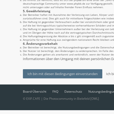
Du nimmst zur Kenntnis, dass es sich bei phpBB um eine unter der „
GNU Ge
deutschsprachige Community unter www.phpbb.de zur Verfügung gestellt. 
nicht untersagen oder auf Inhalte fremder Foren Einfluss nehmen.
5. Gewährleistung
Der Betreiber haftet mit Ausnahme der Verletzung von Leben, Körper und Ge
zurückzuführen sind. Dies gilt auch für mittelbare Folgeschäden wie ins
Die Haftung ist gegenüber Verbrauchern außer bei vorsätzlichem oder grob
auf die bei Vertragsschluss typischerweise vorhersehbaren Schäden und i
Die Haftung ist gegenüber Unternehmern außer bei der Verletzung von Leb
und im Übrigen der Höhe nach auf die vertragstypischen Durchschnittssch
Die Haftungsbegrenzung der Absätze a bis c gilt sinngemäß auch zugunsten
Ansprüche für eine Haftung aus zwingendem nationalem Recht bleiben un
6. Änderungsvorbehalt
Der Betreiber ist berechtigt, die Nutzungsbedingungen und die Datenschut
Der Nutzer ist berechtigt, den Änderungen zu widersprechen. Im Falle de
Die Änderungen gelten als anerkannt und verbindlich, wenn der Nutzer d
Informationen über den Umgang mit deinen persönlichen Da
Board-Übersicht
FAQ
Datenschutz
Nutzungsbedingu
© EXIF.CAFE | Die Photocommunity in Bielefeld [OWL]