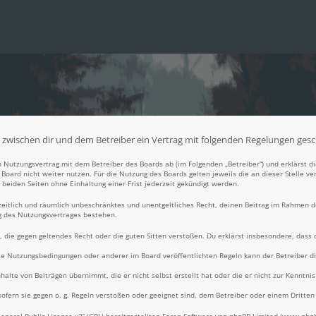
wird zwischen dir und dem Betreiber ein Vertrag mit folgenden Regelungen ges
nen Nutzungsvertrag mit dem Betreiber des Boards ab (im Folgenden „Betreiber“) und erklärst
Board nicht weiter nutzen. Für die Nutzung des Boards gelten jeweils die an dieser Stelle ve
beiden Seiten ohne Einhaltung einer Frist jederzeit gekündigt werden.
, zeitlich und räumlich unbeschränktes und unentgeltliches Recht, deinen Beitrag im Rahmen 
g des Nutzungsvertrages bestehen.
lt, die gegen geltendes Recht oder die guten Sitten verstoßen. Du erklärst insbesondere, dass
ese Nutzungsbedingungen oder anderer im Board veröffentlichten Regeln kann der Betreiber 
halte von Beiträgen übernimmt, die er nicht selbst erstellt hat oder die er nicht zur Kennt
ofern sie gegen o. g. Regeln verstoßen oder geeignet sind, dem Betreiber oder einem Dritte