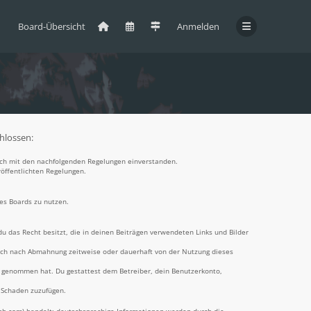
Board-Übersicht
Anmelden
chlossen:
 dich mit den nachfolgenden Regelungen einverstanden.
röffentlichten Regelungen.
des Boards zu nutzen.
 du das Recht besitzt, die in deinen Beiträgen verwendeten Links und Bilder
dich nach Abmahnung zeitweise oder dauerhaft von der Nutzung dieses
nis genommen hat. Du gestattest dem Betreiber, dein Benutzerkonto,
n Schaden zuzufügen.