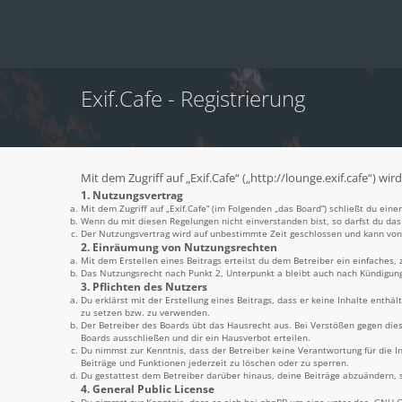
Exif.Cafe - Registrierung
Mit dem Zugriff auf „Exif.Cafe“ („http://lounge.exif.cafe“) 
1. Nutzungsvertrag
Mit dem Zugriff auf „Exif.Cafe“ (im Folgenden „das Board“) schließt du ei
Wenn du mit diesen Regelungen nicht einverstanden bist, so darfst du das 
Der Nutzungsvertrag wird auf unbestimmte Zeit geschlossen und kann von 
2. Einräumung von Nutzungsrechten
Mit dem Erstellen eines Beitrags erteilst du dem Betreiber ein einfaches
Das Nutzungsrecht nach Punkt 2, Unterpunkt a bleibt auch nach Kündigun
3. Pflichten des Nutzers
Du erklärst mit der Erstellung eines Beitrags, dass er keine Inhalte enthä
zu setzen bzw. zu verwenden.
Der Betreiber des Boards übt das Hausrecht aus. Bei Verstößen gegen di
Boards ausschließen und dir ein Hausverbot erteilen.
Du nimmst zur Kenntnis, dass der Betreiber keine Verantwortung für die In
Beiträge und Funktionen jederzeit zu löschen oder zu sperren.
Du gestattest dem Betreiber darüber hinaus, deine Beiträge abzuändern, s
4. General Public License