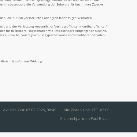
pbb.com) handelt; deutschsprachige Informationen werden durch die
önnen insbesondere die Verwendung der Software für bestimmte Zwecke
en, die auf ein vorsätzliches oder grob fahrlässiges Verhalten
t und der Verletzung wesentlicher Vertragspflichten (Kardinalpflichten)
 auch für mittelbare Folgeschäden wie insbesondere entgangenen Gewinn.
ers auf die bei Vertragsschluss typischerweise vorhersehbaren Schäden
ltnis mit sofortiger Wirkung.
Aktuelle Zeit: 07.08.2026, 08:49
Alle Zeiten sind
UTC+02:00
Ansprechpartner:
Paul Busch