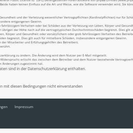
neral Public License v2
“ (GPL) bereitgestellten Foren-Software von phpBB Limited (www.ph
Beide haben keinen Einfluss auf die Art und Weise, wie die Software verwendet wird. Sie k
sundheit und der Verletzung wesentlicher Vertragspflichten (Kardinalpflichten) nur für Schäd
besondere entgangenen Gewinn.
 fahrlässigem Verhalten oder bei Schäden aus der Verletzung von Leben, Körper und Gesundhei
m übrigen der Höhe nach auf die vertragstypischen Durchschnittsschäden begrenzt. Dies gilt
en, Körper und Gesundheit oder vorsätzlichem oder grob fahrlässigem Verhalten des Betreib
äden begrenzt. Dies gilt auch für mittelbare Schäden, insbesondere entgangenen Gewinn.
 der Mitarbeiter und Erfüllungsgehilfen des Betreibers.
berührt.
zerklärung zu ändern. Die Änderung wird dem Nutzer per E-Mail mitgeteilt.
s Widerspruchs erlischt das zwischen dem Betreiber und dem Nutzer bestehende Vertragsverhä
en Änderungen zugestimmt hat.
ten sind in der Datenschutzerklärung enthalten.
ngen
Impressum