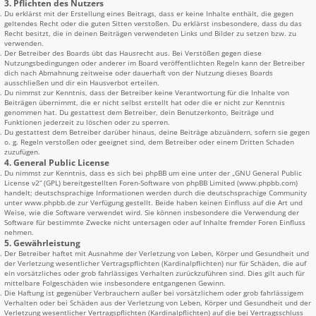
3. Pflichten des Nutzers
Du erklärst mit der Erstellung eines Beitrags, dass er keine Inhalte enthält, die gegen
geltendes Recht oder die guten Sitten verstoßen. Du erklärst insbesondere, dass du das
Recht besitzt, die in deinen Beiträgen verwendeten Links und Bilder zu setzen bzw. zu
verwenden.
Der Betreiber des Boards übt das Hausrecht aus. Bei Verstößen gegen diese
Nutzungsbedingungen oder anderer im Board veröffentlichten Regeln kann der Betreiber
dich nach Abmahnung zeitweise oder dauerhaft von der Nutzung dieses Boards
ausschließen und dir ein Hausverbot erteilen.
Du nimmst zur Kenntnis, dass der Betreiber keine Verantwortung für die Inhalte von
Beiträgen übernimmt, die er nicht selbst erstellt hat oder die er nicht zur Kenntnis
genommen hat. Du gestattest dem Betreiber, dein Benutzerkonto, Beiträge und
Funktionen jederzeit zu löschen oder zu sperren.
Du gestattest dem Betreiber darüber hinaus, deine Beiträge abzuändern, sofern sie gegen
o. g. Regeln verstoßen oder geeignet sind, dem Betreiber oder einem Dritten Schaden
zuzufügen.
4. General Public License
Du nimmst zur Kenntnis, dass es sich bei phpBB um eine unter der „
GNU General Public
License v2
“ (GPL) bereitgestellten Foren-Software von phpBB Limited (www.phpbb.com)
handelt; deutschsprachige Informationen werden durch die deutschsprachige Community
unter www.phpbb.de zur Verfügung gestellt. Beide haben keinen Einfluss auf die Art und
Weise, wie die Software verwendet wird. Sie können insbesondere die Verwendung der
Software für bestimmte Zwecke nicht untersagen oder auf Inhalte fremder Foren Einfluss
nehmen.
5. Gewährleistung
Der Betreiber haftet mit Ausnahme der Verletzung von Leben, Körper und Gesundheit und
der Verletzung wesentlicher Vertragspflichten (Kardinalpflichten) nur für Schäden, die auf
ein vorsätzliches oder grob fahrlässiges Verhalten zurückzuführen sind. Dies gilt auch für
mittelbare Folgeschäden wie insbesondere entgangenen Gewinn.
Die Haftung ist gegenüber Verbrauchern außer bei vorsätzlichem oder grob fahrlässigem
Verhalten oder bei Schäden aus der Verletzung von Leben, Körper und Gesundheit und der
Verletzung wesentlicher Vertragspflichten (Kardinalpflichten) auf die bei Vertragsschluss