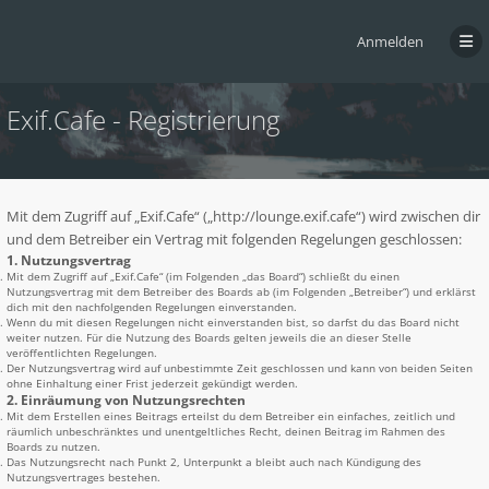
Anmelden
Exif.Cafe - Registrierung
Mit dem Zugriff auf „Exif.Cafe“ („http://lounge.exif.cafe“) wird zwischen dir
und dem Betreiber ein Vertrag mit folgenden Regelungen geschlossen:
1. Nutzungsvertrag
Mit dem Zugriff auf „Exif.Cafe“ (im Folgenden „das Board“) schließt du einen
Nutzungsvertrag mit dem Betreiber des Boards ab (im Folgenden „Betreiber“) und erklärst
dich mit den nachfolgenden Regelungen einverstanden.
Wenn du mit diesen Regelungen nicht einverstanden bist, so darfst du das Board nicht
weiter nutzen. Für die Nutzung des Boards gelten jeweils die an dieser Stelle
veröffentlichten Regelungen.
Der Nutzungsvertrag wird auf unbestimmte Zeit geschlossen und kann von beiden Seiten
ohne Einhaltung einer Frist jederzeit gekündigt werden.
2. Einräumung von Nutzungsrechten
Mit dem Erstellen eines Beitrags erteilst du dem Betreiber ein einfaches, zeitlich und
räumlich unbeschränktes und unentgeltliches Recht, deinen Beitrag im Rahmen des
Boards zu nutzen.
Das Nutzungsrecht nach Punkt 2, Unterpunkt a bleibt auch nach Kündigung des
Nutzungsvertrages bestehen.