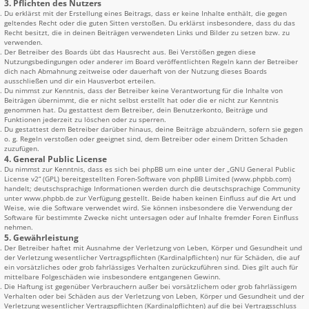
3. Pflichten des Nutzers
Du erklärst mit der Erstellung eines Beitrags, dass er keine Inhalte enthält, die gegen
geltendes Recht oder die guten Sitten verstoßen. Du erklärst insbesondere, dass du das
Recht besitzt, die in deinen Beiträgen verwendeten Links und Bilder zu setzen bzw. zu
verwenden.
Der Betreiber des Boards übt das Hausrecht aus. Bei Verstößen gegen diese
Nutzungsbedingungen oder anderer im Board veröffentlichten Regeln kann der Betreiber
dich nach Abmahnung zeitweise oder dauerhaft von der Nutzung dieses Boards
ausschließen und dir ein Hausverbot erteilen.
Du nimmst zur Kenntnis, dass der Betreiber keine Verantwortung für die Inhalte von
Beiträgen übernimmt, die er nicht selbst erstellt hat oder die er nicht zur Kenntnis
genommen hat. Du gestattest dem Betreiber, dein Benutzerkonto, Beiträge und
Funktionen jederzeit zu löschen oder zu sperren.
Du gestattest dem Betreiber darüber hinaus, deine Beiträge abzuändern, sofern sie gegen
o. g. Regeln verstoßen oder geeignet sind, dem Betreiber oder einem Dritten Schaden
zuzufügen.
4. General Public License
Du nimmst zur Kenntnis, dass es sich bei phpBB um eine unter der „
GNU General Public
License v2
“ (GPL) bereitgestellten Foren-Software von phpBB Limited (www.phpbb.com)
handelt; deutschsprachige Informationen werden durch die deutschsprachige Community
unter www.phpbb.de zur Verfügung gestellt. Beide haben keinen Einfluss auf die Art und
Weise, wie die Software verwendet wird. Sie können insbesondere die Verwendung der
Software für bestimmte Zwecke nicht untersagen oder auf Inhalte fremder Foren Einfluss
nehmen.
5. Gewährleistung
Der Betreiber haftet mit Ausnahme der Verletzung von Leben, Körper und Gesundheit und
der Verletzung wesentlicher Vertragspflichten (Kardinalpflichten) nur für Schäden, die auf
ein vorsätzliches oder grob fahrlässiges Verhalten zurückzuführen sind. Dies gilt auch für
mittelbare Folgeschäden wie insbesondere entgangenen Gewinn.
Die Haftung ist gegenüber Verbrauchern außer bei vorsätzlichem oder grob fahrlässigem
Verhalten oder bei Schäden aus der Verletzung von Leben, Körper und Gesundheit und der
Verletzung wesentlicher Vertragspflichten (Kardinalpflichten) auf die bei Vertragsschluss