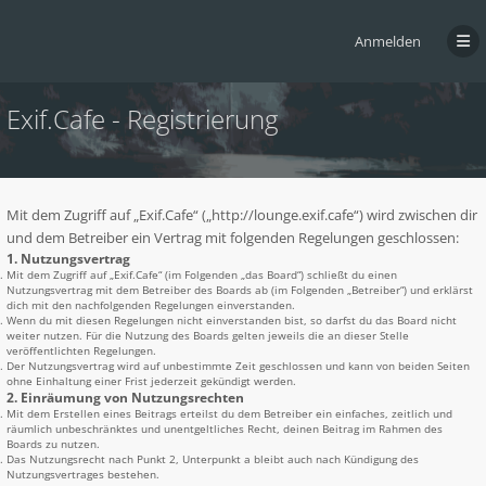
Anmelden
Exif.Cafe - Registrierung
Mit dem Zugriff auf „Exif.Cafe“ („http://lounge.exif.cafe“) wird zwischen dir
und dem Betreiber ein Vertrag mit folgenden Regelungen geschlossen:
1. Nutzungsvertrag
Mit dem Zugriff auf „Exif.Cafe“ (im Folgenden „das Board“) schließt du einen
Nutzungsvertrag mit dem Betreiber des Boards ab (im Folgenden „Betreiber“) und erklärst
dich mit den nachfolgenden Regelungen einverstanden.
Wenn du mit diesen Regelungen nicht einverstanden bist, so darfst du das Board nicht
weiter nutzen. Für die Nutzung des Boards gelten jeweils die an dieser Stelle
veröffentlichten Regelungen.
Der Nutzungsvertrag wird auf unbestimmte Zeit geschlossen und kann von beiden Seiten
ohne Einhaltung einer Frist jederzeit gekündigt werden.
2. Einräumung von Nutzungsrechten
Mit dem Erstellen eines Beitrags erteilst du dem Betreiber ein einfaches, zeitlich und
räumlich unbeschränktes und unentgeltliches Recht, deinen Beitrag im Rahmen des
Boards zu nutzen.
Das Nutzungsrecht nach Punkt 2, Unterpunkt a bleibt auch nach Kündigung des
Nutzungsvertrages bestehen.