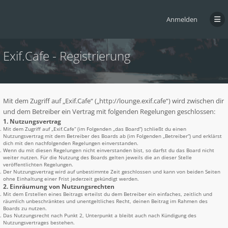
Anmelden
Exif.Cafe - Registrierung
Mit dem Zugriff auf „Exif.Cafe“ („http://lounge.exif.cafe“) wird zwischen dir
und dem Betreiber ein Vertrag mit folgenden Regelungen geschlossen:
1. Nutzungsvertrag
Mit dem Zugriff auf „Exif.Cafe“ (im Folgenden „das Board“) schließt du einen
Nutzungsvertrag mit dem Betreiber des Boards ab (im Folgenden „Betreiber“) und erklärst
dich mit den nachfolgenden Regelungen einverstanden.
Wenn du mit diesen Regelungen nicht einverstanden bist, so darfst du das Board nicht
weiter nutzen. Für die Nutzung des Boards gelten jeweils die an dieser Stelle
veröffentlichten Regelungen.
Der Nutzungsvertrag wird auf unbestimmte Zeit geschlossen und kann von beiden Seiten
ohne Einhaltung einer Frist jederzeit gekündigt werden.
2. Einräumung von Nutzungsrechten
Mit dem Erstellen eines Beitrags erteilst du dem Betreiber ein einfaches, zeitlich und
räumlich unbeschränktes und unentgeltliches Recht, deinen Beitrag im Rahmen des
Boards zu nutzen.
Das Nutzungsrecht nach Punkt 2, Unterpunkt a bleibt auch nach Kündigung des
Nutzungsvertrages bestehen.