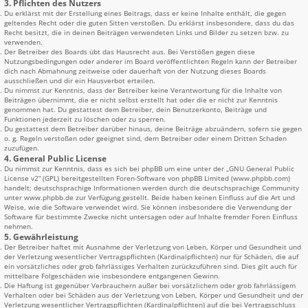
3. Pflichten des Nutzers
Du erklärst mit der Erstellung eines Beitrags, dass er keine Inhalte enthält, die gegen
geltendes Recht oder die guten Sitten verstoßen. Du erklärst insbesondere, dass du das
Recht besitzt, die in deinen Beiträgen verwendeten Links und Bilder zu setzen bzw. zu
verwenden.
Der Betreiber des Boards übt das Hausrecht aus. Bei Verstößen gegen diese
Nutzungsbedingungen oder anderer im Board veröffentlichten Regeln kann der Betreiber
dich nach Abmahnung zeitweise oder dauerhaft von der Nutzung dieses Boards
ausschließen und dir ein Hausverbot erteilen.
Du nimmst zur Kenntnis, dass der Betreiber keine Verantwortung für die Inhalte von
Beiträgen übernimmt, die er nicht selbst erstellt hat oder die er nicht zur Kenntnis
genommen hat. Du gestattest dem Betreiber, dein Benutzerkonto, Beiträge und
Funktionen jederzeit zu löschen oder zu sperren.
Du gestattest dem Betreiber darüber hinaus, deine Beiträge abzuändern, sofern sie gegen
o. g. Regeln verstoßen oder geeignet sind, dem Betreiber oder einem Dritten Schaden
zuzufügen.
4. General Public License
Du nimmst zur Kenntnis, dass es sich bei phpBB um eine unter der „
GNU General Public
License v2
“ (GPL) bereitgestellten Foren-Software von phpBB Limited (www.phpbb.com)
handelt; deutschsprachige Informationen werden durch die deutschsprachige Community
unter www.phpbb.de zur Verfügung gestellt. Beide haben keinen Einfluss auf die Art und
Weise, wie die Software verwendet wird. Sie können insbesondere die Verwendung der
Software für bestimmte Zwecke nicht untersagen oder auf Inhalte fremder Foren Einfluss
nehmen.
5. Gewährleistung
Der Betreiber haftet mit Ausnahme der Verletzung von Leben, Körper und Gesundheit und
der Verletzung wesentlicher Vertragspflichten (Kardinalpflichten) nur für Schäden, die auf
ein vorsätzliches oder grob fahrlässiges Verhalten zurückzuführen sind. Dies gilt auch für
mittelbare Folgeschäden wie insbesondere entgangenen Gewinn.
Die Haftung ist gegenüber Verbrauchern außer bei vorsätzlichem oder grob fahrlässigem
Verhalten oder bei Schäden aus der Verletzung von Leben, Körper und Gesundheit und der
Verletzung wesentlicher Vertragspflichten (Kardinalpflichten) auf die bei Vertragsschluss