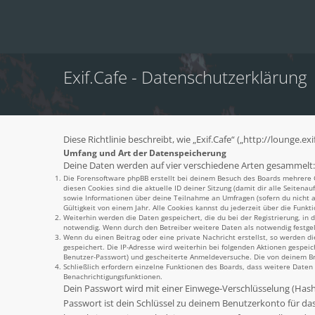
Exif.Cafe - Datenschutzerklärung
Diese Richtlinie beschreibt, wie „Exif.Cafe“ („http://lounge
Umfang und Art der Datenspeicherung
Deine Daten werden auf vier verschiedene Arten gesammelt:
Die Forensoftware phpBB erstellt bei deinem Besuch des Boards mehrere Co
diesen Cookies sind die aktuelle ID deiner Sitzung (damit dir alle Seiten
sowie Informationen über deine Teilnahme an Umfragen (sofern du nicht an
Gültigkeit von einem Jahr. Alle Cookies kannst du jederzeit über die Funkti
Weiterhin werden die Daten gespeichert, die du bei der Registrierung, in
notwendig. Wenn durch den Betreiber weitere Daten als notwendig festgeleg
Wenn du einen Beitrag oder eine private Nachricht erstellst, so werden di
gespeichert. Die IP-Adresse wird weiterhin bei folgenden Aktionen gespei
Benutzer-Passwort) und gescheiterte Anmeldeversuche. Die von deinem Brow
Schließlich erfordern einzelne Funktionen des Boards, dass weitere Date
Benachrichtigungsfunktionen.
Dein Passwort wird mit einer Einwege-Verschlüsselung (Hash) 
Passwort ist dein Schlüssel zu deinem Benutzerkonto für das