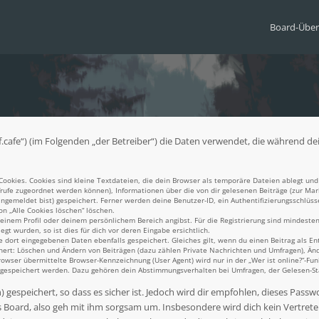
Board-Über
.exif.cafe“) (im Folgenden „der Betreiber“) die Daten verwendet, die währen
okies. Cookies sind kleine Textdateien, die dein Browser als temporäre Dateien ablegt und 
aufrufe zugeordnet werden können), Informationen über die von dir gelesenen Beiträge (zur Mar
gemeldet bist) gespeichert. Ferner werden deine Benutzer-ID, ein Authentifizierungsschlüss
on „Alle Cookies löschen“ löschen.
 deinem Profil oder deinem persönlichem Bereich angibst. Für die Registrierung sind mindest
t wurden, so ist dies für dich vor deren Eingabe ersichtlich.
e dort eingegebenen Daten ebenfalls gespeichert. Gleiches gilt, wenn du einen Beitrag als En
chert: Löschen und Ändern von Beiträgen (dazu zählen Private Nachrichten und Umfragen), Änd
ser übermittelte Browser-Kennzeichnung (User Agent) wird nur in der „Wer ist online?“-Funk
n gespeichert werden. Dazu gehören dein Abstimmungsverhalten bei Umfragen, der Gelesen-Sta
gespeichert, so dass es sicher ist. Jedoch wird dir empfohlen, dieses Passw
 Board, also geh mit ihm sorgsam um. Insbesondere wird dich kein Vertreter