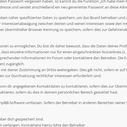
 dein Passwort vergessen haben, so kannst du die Funktion „Ich habe mein
esse und sendet anschließend ein neu generiertes Passwort an diese Adre
oben näher spezifizierten Daten zu speichern, um das Board betreiben und
er Interessenabwägung zwischen deinen und seinen Interessen sowie den Int
r übermittelter Browser-Kennung zu speichern, sofern dies zur Gefahrenab
nen zu ermöglichen. Du bist dir daher bewusst, dass die Daten deines Profils
 dass einzelne Informationen nur für einen eingeschränkten Nutzerkreis (z. B
prechenden Informationen im Forum oder kontaktiere den Betreiber. Die E-M
en) zugänglich.
mit deiner Zustimmung an Dritte weitergeben. Dies gilt nicht, sofern er auf
en zur Durchsetzung rechtlicher Interessen erforderlich sind.
 von dir angegebenen Kontaktdaten zu kontaktieren, sofern dies zur Übermi
ktieren, sofern du dies in deinem persönlichen Bereich gestattet hast.
e phpBB-Software umfassen. Sofern der Betreiber in anderen Bereichen seine
über dich gespeichert sind.
 verlangen. Kontaktiere hierzu bitte den Betreiber.