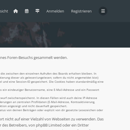
sicht
Anmelden
Registrieren
d deines Foren-Besuchs gesammelt werden.
die zwischen den einzelnen Aufrufen des Boards erhalten bleiben. In
kierung dieser als gelesen/ungelesen; sofern du nicht angemeldet bist)
el und eine Session-ID gespeichert. Die Cookies haben standardmäßig eine
ens ein eindeutiger Benutzername, eine E-Mail-Adresse und ein Passwort
twurf zwischenspeicherst. In diesen Fällen wird auch deine IP-Adresse
erungen an zentralen Profildaten (E-Mail-Adresse, Kontoaktivierung,
tion angezeigt und nicht dauerhaft gespeichert.
tus von deinen Beiträgen oder explizit von dir gesetzte Lesezeichen oder
ort nicht auf einer Vielzahl von Webseiten zu verwenden. Das
 des Betreibers, von phpBB Limited oder ein Dritter