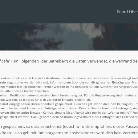
Board-Über
.exif.cafe“) (im Folgenden „der Betreiber“) die Daten verwendet, die währen
okies. Cookies sind kleine Textdateien, die dein Browser als temporäre Dateien ablegt und 
aufrufe zugeordnet werden können), Informationen über die von dir gelesenen Beiträge (zur Mar
gemeldet bist) gespeichert. Ferner werden deine Benutzer-ID, ein Authentifizierungsschlüss
on „Alle Cookies löschen“ löschen.
 deinem Profil oder deinem persönlichem Bereich angibst. Für die Registrierung sind mindest
t wurden, so ist dies für dich vor deren Eingabe ersichtlich.
e dort eingegebenen Daten ebenfalls gespeichert. Gleiches gilt, wenn du einen Beitrag als En
chert: Löschen und Ändern von Beiträgen (dazu zählen Private Nachrichten und Umfragen), Änd
ser übermittelte Browser-Kennzeichnung (User Agent) wird nur in der „Wer ist online?“-Funk
n gespeichert werden. Dazu gehören dein Abstimmungsverhalten bei Umfragen, der Gelesen-Sta
gespeichert, so dass es sicher ist. Jedoch wird dir empfohlen, dieses Passw
 Board, also geh mit ihm sorgsam um. Insbesondere wird dich kein Vertreter