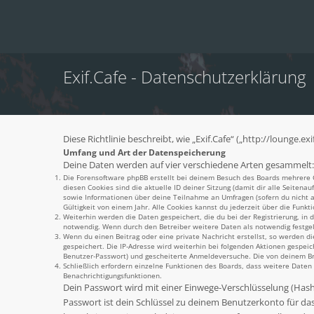
Exif.Cafe - Datenschutzerklärung
Diese Richtlinie beschreibt, wie „Exif.Cafe“ („http://lounge
Umfang und Art der Datenspeicherung
Deine Daten werden auf vier verschiedene Arten gesammelt:
Die Forensoftware phpBB erstellt bei deinem Besuch des Boards mehrere Co
diesen Cookies sind die aktuelle ID deiner Sitzung (damit dir alle Seiten
sowie Informationen über deine Teilnahme an Umfragen (sofern du nicht an
Gültigkeit von einem Jahr. Alle Cookies kannst du jederzeit über die Funkti
Weiterhin werden die Daten gespeichert, die du bei der Registrierung, in
notwendig. Wenn durch den Betreiber weitere Daten als notwendig festgeleg
Wenn du einen Beitrag oder eine private Nachricht erstellst, so werden di
gespeichert. Die IP-Adresse wird weiterhin bei folgenden Aktionen gespei
Benutzer-Passwort) und gescheiterte Anmeldeversuche. Die von deinem Brow
Schließlich erfordern einzelne Funktionen des Boards, dass weitere Date
Benachrichtigungsfunktionen.
Dein Passwort wird mit einer Einwege-Verschlüsselung (Hash) 
Passwort ist dein Schlüssel zu deinem Benutzerkonto für das