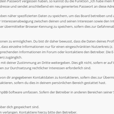
 dein Passwort vergessen haben, so kannst du die Funktion „Ich habe mein
esse und sendet anschließend ein neu generiertes Passwort an diese Adre
oben näher spezifizierten Daten zu speichern, um das Board betreiben und
er Interessenabwägung zwischen deinen und seinen Interessen sowie den Int
r übermittelter Browser-Kennung zu speichern, sofern dies zur Gefahrenab
nen zu ermöglichen. Du bist dir daher bewusst, dass die Daten deines Profils
 dass einzelne Informationen nur für einen eingeschränkten Nutzerkreis (z. B
prechenden Informationen im Forum oder kontaktiere den Betreiber. Die E-M
en) zugänglich.
mit deiner Zustimmung an Dritte weitergeben. Dies gilt nicht, sofern er auf
en zur Durchsetzung rechtlicher Interessen erforderlich sind.
 von dir angegebenen Kontaktdaten zu kontaktieren, sofern dies zur Übermi
ktieren, sofern du dies in deinem persönlichen Bereich gestattet hast.
e phpBB-Software umfassen. Sofern der Betreiber in anderen Bereichen seine
über dich gespeichert sind.
 verlangen. Kontaktiere hierzu bitte den Betreiber.