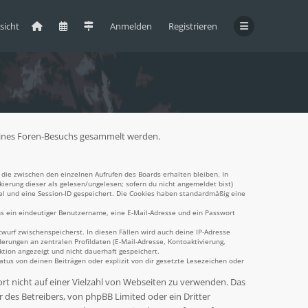
sicht
Anmelden
Registrieren
d deines Foren-Besuchs gesammelt werden.
die zwischen den einzelnen Aufrufen des Boards erhalten bleiben. In
kierung dieser als gelesen/ungelesen; sofern du nicht angemeldet bist)
el und eine Session-ID gespeichert. Die Cookies haben standardmäßig eine
ens ein eindeutiger Benutzername, eine E-Mail-Adresse und ein Passwort
twurf zwischenspeicherst. In diesen Fällen wird auch deine IP-Adresse
erungen an zentralen Profildaten (E-Mail-Adresse, Kontoaktivierung,
tion angezeigt und nicht dauerhaft gespeichert.
tus von deinen Beiträgen oder explizit von dir gesetzte Lesezeichen oder
ort nicht auf einer Vielzahl von Webseiten zu verwenden. Das
 des Betreibers, von phpBB Limited oder ein Dritter