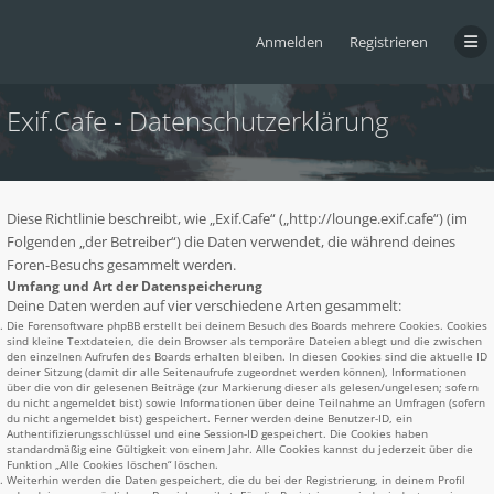
Anmelden
Registrieren
Exif.Cafe - Datenschutzerklärung
Diese Richtlinie beschreibt, wie „Exif.Cafe“ („http://lounge.exif.cafe“) (im
Folgenden „der Betreiber“) die Daten verwendet, die während deines
Foren-Besuchs gesammelt werden.
Umfang und Art der Datenspeicherung
Deine Daten werden auf vier verschiedene Arten gesammelt:
Die Forensoftware phpBB erstellt bei deinem Besuch des Boards mehrere Cookies. Cookies
sind kleine Textdateien, die dein Browser als temporäre Dateien ablegt und die zwischen
den einzelnen Aufrufen des Boards erhalten bleiben. In diesen Cookies sind die aktuelle ID
deiner Sitzung (damit dir alle Seitenaufrufe zugeordnet werden können), Informationen
über die von dir gelesenen Beiträge (zur Markierung dieser als gelesen/ungelesen; sofern
du nicht angemeldet bist) sowie Informationen über deine Teilnahme an Umfragen (sofern
du nicht angemeldet bist) gespeichert. Ferner werden deine Benutzer-ID, ein
Authentifizierungsschlüssel und eine Session-ID gespeichert. Die Cookies haben
standardmäßig eine Gültigkeit von einem Jahr. Alle Cookies kannst du jederzeit über die
Funktion „Alle Cookies löschen“ löschen.
Weiterhin werden die Daten gespeichert, die du bei der Registrierung, in deinem Profil