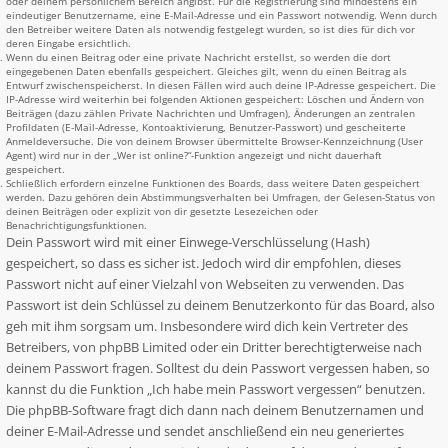
oder deinem persönlichem Bereich angibst. Für die Registrierung sind mindestens ein
eindeutiger Benutzername, eine E-Mail-Adresse und ein Passwort notwendig. Wenn durch
den Betreiber weitere Daten als notwendig festgelegt wurden, so ist dies für dich vor
deren Eingabe ersichtlich.
Wenn du einen Beitrag oder eine private Nachricht erstellst, so werden die dort
eingegebenen Daten ebenfalls gespeichert. Gleiches gilt, wenn du einen Beitrag als
Entwurf zwischenspeicherst. In diesen Fällen wird auch deine IP-Adresse gespeichert. Die
IP-Adresse wird weiterhin bei folgenden Aktionen gespeichert: Löschen und Ändern von
Beiträgen (dazu zählen Private Nachrichten und Umfragen), Änderungen an zentralen
Profildaten (E-Mail-Adresse, Kontoaktivierung, Benutzer-Passwort) und gescheiterte
Anmeldeversuche. Die von deinem Browser übermittelte Browser-Kennzeichnung (User
Agent) wird nur in der „Wer ist online?“-Funktion angezeigt und nicht dauerhaft
gespeichert.
Schließlich erfordern einzelne Funktionen des Boards, dass weitere Daten gespeichert
werden. Dazu gehören dein Abstimmungsverhalten bei Umfragen, der Gelesen-Status von
deinen Beiträgen oder explizit von dir gesetzte Lesezeichen oder
Benachrichtigungsfunktionen.
Dein Passwort wird mit einer Einwege-Verschlüsselung (Hash)
gespeichert, so dass es sicher ist. Jedoch wird dir empfohlen, dieses
Passwort nicht auf einer Vielzahl von Webseiten zu verwenden. Das
Passwort ist dein Schlüssel zu deinem Benutzerkonto für das Board, also
geh mit ihm sorgsam um. Insbesondere wird dich kein Vertreter des
Betreibers, von phpBB Limited oder ein Dritter berechtigterweise nach
deinem Passwort fragen. Solltest du dein Passwort vergessen haben, so
kannst du die Funktion „Ich habe mein Passwort vergessen“ benutzen.
Die phpBB-Software fragt dich dann nach deinem Benutzernamen und
deiner E-Mail-Adresse und sendet anschließend ein neu generiertes