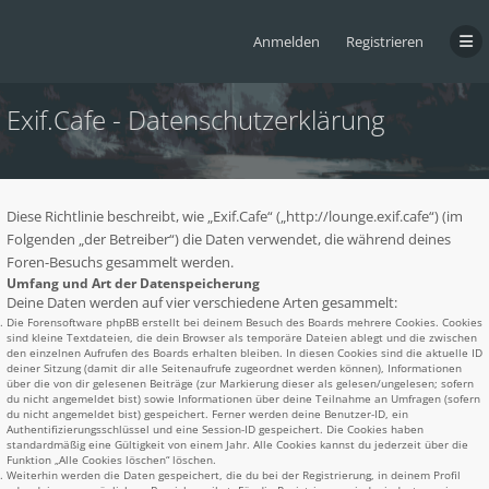
Anmelden
Registrieren
Exif.Cafe - Datenschutzerklärung
Diese Richtlinie beschreibt, wie „Exif.Cafe“ („http://lounge.exif.cafe“) (im
Folgenden „der Betreiber“) die Daten verwendet, die während deines
Foren-Besuchs gesammelt werden.
Umfang und Art der Datenspeicherung
Deine Daten werden auf vier verschiedene Arten gesammelt:
Die Forensoftware phpBB erstellt bei deinem Besuch des Boards mehrere Cookies. Cookies
sind kleine Textdateien, die dein Browser als temporäre Dateien ablegt und die zwischen
den einzelnen Aufrufen des Boards erhalten bleiben. In diesen Cookies sind die aktuelle ID
deiner Sitzung (damit dir alle Seitenaufrufe zugeordnet werden können), Informationen
über die von dir gelesenen Beiträge (zur Markierung dieser als gelesen/ungelesen; sofern
du nicht angemeldet bist) sowie Informationen über deine Teilnahme an Umfragen (sofern
du nicht angemeldet bist) gespeichert. Ferner werden deine Benutzer-ID, ein
Authentifizierungsschlüssel und eine Session-ID gespeichert. Die Cookies haben
standardmäßig eine Gültigkeit von einem Jahr. Alle Cookies kannst du jederzeit über die
Funktion „Alle Cookies löschen“ löschen.
Weiterhin werden die Daten gespeichert, die du bei der Registrierung, in deinem Profil