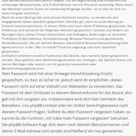
oder deinem persönlichem Bereich angibst. Für die Registrierung sind mindestens ein
eindeutiger Benutzername, eine E-Mail-Adresse und ein Passwort notwendig. Wenn durch
den Betreiber weitere Daten als notwendig festgelegt wurden, so ist dies für dich vor
deren Eingabe ersichtlich.
Wenn du einen Beitrag oder eine private Nachricht erstellst, so werden die dort
eingegebenen Daten ebenfalls gespeichert. Gleiches gilt, wenn du einen Beitrag als
Entwurf zwischenspeicherst. In diesen Fällen wird auch deine IP-Adresse gespeichert. Die
IP-Adresse wird weiterhin bei folgenden Aktionen gespeichert: Löschen und Ändern von
Beiträgen (dazu zählen Private Nachrichten und Umfragen), Änderungen an zentralen
Profildaten (E-Mail-Adresse, Kontoaktivierung, Benutzer-Passwort) und gescheiterte
Anmeldeversuche. Die von deinem Browser übermittelte Browser-Kennzeichnung (User
Agent) wird nur in der „Wer ist online?“-Funktion angezeigt und nicht dauerhaft
gespeichert.
Schließlich erfordern einzelne Funktionen des Boards, dass weitere Daten gespeichert
werden. Dazu gehören dein Abstimmungsverhalten bei Umfragen, der Gelesen-Status von
deinen Beiträgen oder explizit von dir gesetzte Lesezeichen oder
Benachrichtigungsfunktionen.
Dein Passwort wird mit einer Einwege-Verschlüsselung (Hash)
gespeichert, so dass es sicher ist. Jedoch wird dir empfohlen, dieses
Passwort nicht auf einer Vielzahl von Webseiten zu verwenden. Das
Passwort ist dein Schlüssel zu deinem Benutzerkonto für das Board, also
geh mit ihm sorgsam um. Insbesondere wird dich kein Vertreter des
Betreibers, von phpBB Limited oder ein Dritter berechtigterweise nach
deinem Passwort fragen. Solltest du dein Passwort vergessen haben, so
kannst du die Funktion „Ich habe mein Passwort vergessen“ benutzen.
Die phpBB-Software fragt dich dann nach deinem Benutzernamen und
deiner E-Mail-Adresse und sendet anschließend ein neu generiertes