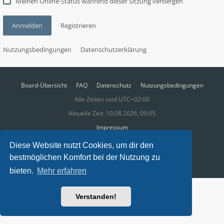
Meinen Online-Status während dieser Sitzung verbergen
Anmelden
Registrieren
Nutzungsbedingungen
Datenschutzerklärung
Board-Übersicht
FAQ
Datenschutz
Nutzungsbedingungen
Alle Zeiten sind
UTC+02:00
Aktuelle Zeit: 10.08.2026, 09:05
Impressum
© EXIF.CAFE | Die Photocommunity in Bielefeld [OWL]
Diese Website nutzt Cookies, um dir den
Ansprechpartner:
Paul Busch
bestmöglichen Komfort bei der Nutzung zu
bieten.
Mehr erfahren
Verstanden!