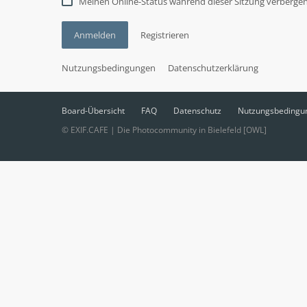
Meinen Online-Status während dieser Sitzung verberge
Anmelden
Registrieren
Nutzungsbedingungen
Datenschutzerklärung
Board-Übersicht
FAQ
Datenschutz
Nutzungsbedingu
© EXIF.CAFE | Die Photocommunity in Bielefeld [OWL]