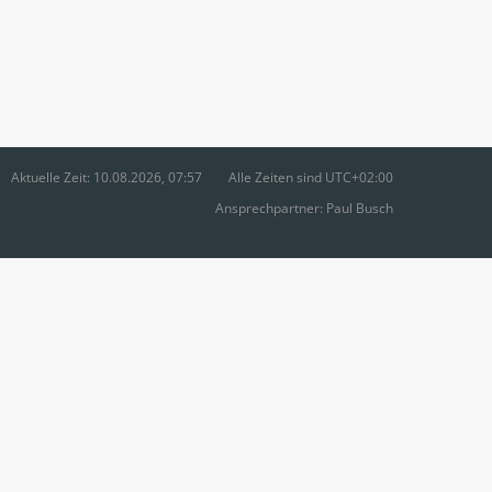
Aktuelle Zeit: 10.08.2026, 07:57
Alle Zeiten sind
UTC+02:00
Ansprechpartner:
Paul Busch