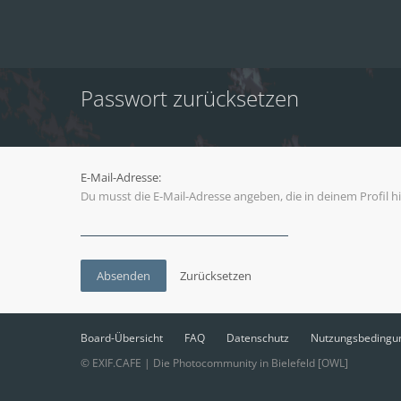
Passwort zurücksetzen
E-Mail-Adresse:
Du musst die E-Mail-Adresse angeben, die in deinem Profil hi
Board-Übersicht
FAQ
Datenschutz
Nutzungsbedingu
© EXIF.CAFE | Die Photocommunity in Bielefeld [OWL]