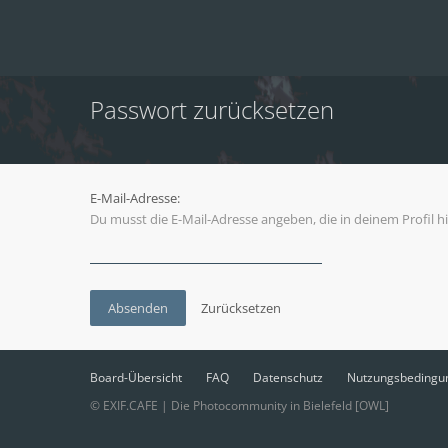
Passwort zurücksetzen
E-Mail-Adresse:
Du musst die E-Mail-Adresse angeben, die in deinem Profil hi
Board-Übersicht
FAQ
Datenschutz
Nutzungsbedingu
© EXIF.CAFE | Die Photocommunity in Bielefeld [OWL]