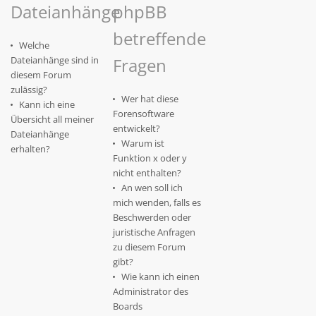
Dateianhänge
phpBB
betreffende
Welche
Dateianhänge sind in
Fragen
diesem Forum
zulässig?
Wer hat diese
Kann ich eine
Forensoftware
Übersicht all meiner
entwickelt?
Dateianhänge
Warum ist
erhalten?
Funktion x oder y
nicht enthalten?
An wen soll ich
mich wenden, falls es
Beschwerden oder
juristische Anfragen
zu diesem Forum
gibt?
Wie kann ich einen
Administrator des
Boards