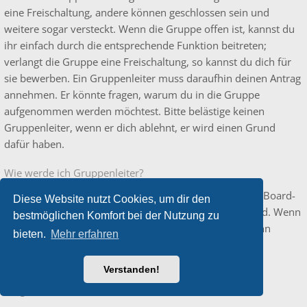
eine Freischaltung, andere können geschlossen sein und
weitere sogar versteckt. Wenn die Gruppe offen ist, kannst du
ihr einfach durch die entsprechende Funktion beitreten;
verlangt die Gruppe eine Freischaltung, so kannst du dich für
sie bewerben. Ein Gruppenleiter muss daraufhin deinen Antrag
annehmen. Er könnte fragen, warum du in die Gruppe
aufgenommen werden möchtest. Bitte belästige keinen
Gruppenleiter, wenn er dich ablehnt, er wird einen Grund
dafür haben.
Wie werde ich Gruppenleiter?
Der Leiter einer Gruppe wird normalerweise durch die Board-
Diese Website nutzt Cookies, um dir den
Administration festgelegt, wenn die Gruppe erstellt wird. Wenn
bestmöglichen Komfort bei der Nutzung zu
du eine eigene Benutzergruppe erstellen möchtest, dann
bieten.
Mehr erfahren
solltest du einen Administrator kontaktieren.
Verstanden!
Weshalb werden verschiedene Benutzergruppen farbig
dargestellt?