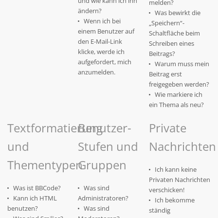
und wie kann ich ihn
melden?
ändern?
Was bewirkt die
Wenn ich bei
„Speichern“-
einem Benutzer auf
Schaltfläche beim
den E-Mail-Link
Schreiben eines
klicke, werde ich
Beitrags?
aufgefordert, mich
Warum muss mein
anzumelden.
Beitrag erst
freigegeben werden?
Wie markiere ich
ein Thema als neu?
Textformatierung
Benutzer-
Private
und
Stufen und
Nachrichten
Thementypen
Gruppen
Ich kann keine
Privaten Nachrichten
Was ist BBCode?
Was sind
verschicken!
Kann ich HTML
Administratoren?
Ich bekomme
benutzen?
Was sind
ständig