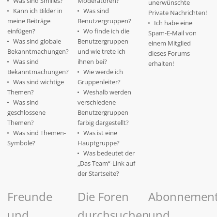
Was sind Smilies?
Moderatoren?
unerwünschte
Kann ich Bilder in
Was sind
Private Nachrichten!
meine Beiträge
Benutzergruppen?
Ich habe eine
einfügen?
Wo finde ich die
Spam-E-Mail von
Was sind globale
Benutzergruppen
einem Mitglied
Bekanntmachungen?
und wie trete ich
dieses Forums
Was sind
ihnen bei?
erhalten!
Bekanntmachungen?
Wie werde ich
Was sind wichtige
Gruppenleiter?
Themen?
Weshalb werden
Was sind
verschiedene
geschlossene
Benutzergruppen
Themen?
farbig dargestellt?
Was sind Themen-
Was ist eine
Symbole?
Hauptgruppe?
Was bedeutet der
„Das Team“-Link auf
der Startseite?
Freunde
Die Foren
Abonnemen
und
durchsuchen
und