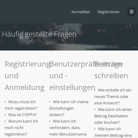
Anmelden
Registrieren
Häufig gestellte Fragen
Registrierung
Benutzerpräferenzen
Beiträge
und
und -
schreiben
Anmeldung
einstellungen
Wie erstelle ich ein
neues Thema oder
Wozu muss ich
Wie kann ich meine
eine Antwort?
mich registrieren?
Einstellungen
Wie kann ich einen
Was ist COPPA?
ändern?
Beitrag bearbeiten
Warum kann ich
Wie kann ich
oder löschen?
mich nicht
verhindern, dass
Wie kann ich
registrieren?
mein Benutzername
meinem Beitrag eine