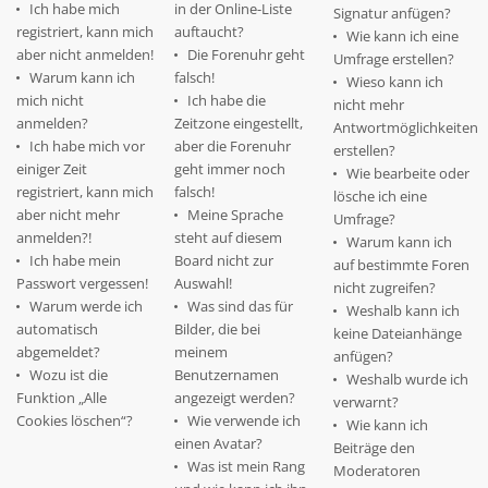
Ich habe mich
in der Online-Liste
Signatur anfügen?
registriert, kann mich
auftaucht?
Wie kann ich eine
aber nicht anmelden!
Die Forenuhr geht
Umfrage erstellen?
Warum kann ich
falsch!
Wieso kann ich
mich nicht
Ich habe die
nicht mehr
anmelden?
Zeitzone eingestellt,
Antwortmöglichkeiten
Ich habe mich vor
aber die Forenuhr
erstellen?
einiger Zeit
geht immer noch
Wie bearbeite oder
registriert, kann mich
falsch!
lösche ich eine
aber nicht mehr
Meine Sprache
Umfrage?
anmelden?!
steht auf diesem
Warum kann ich
Ich habe mein
Board nicht zur
auf bestimmte Foren
Passwort vergessen!
Auswahl!
nicht zugreifen?
Warum werde ich
Was sind das für
Weshalb kann ich
automatisch
Bilder, die bei
keine Dateianhänge
abgemeldet?
meinem
anfügen?
Wozu ist die
Benutzernamen
Weshalb wurde ich
Funktion „Alle
angezeigt werden?
verwarnt?
Cookies löschen“?
Wie verwende ich
Wie kann ich
einen Avatar?
Beiträge den
Was ist mein Rang
Moderatoren