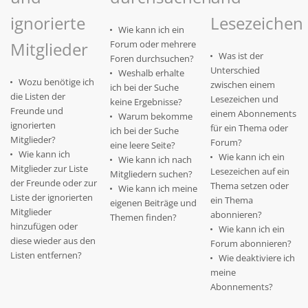
ignorierte
Lesezeichen
Wie kann ich ein
Mitglieder
Forum oder mehrere
Was ist der
Foren durchsuchen?
Unterschied
Weshalb erhalte
Wozu benötige ich
zwischen einem
ich bei der Suche
die Listen der
Lesezeichen und
keine Ergebnisse?
Freunde und
einem Abonnements
Warum bekomme
ignorierten
für ein Thema oder
ich bei der Suche
Mitglieder?
Forum?
eine leere Seite?
Wie kann ich
Wie kann ich ein
Wie kann ich nach
Mitglieder zur Liste
Lesezeichen auf ein
Mitgliedern suchen?
der Freunde oder zur
Thema setzen oder
Wie kann ich meine
Liste der ignorierten
ein Thema
eigenen Beiträge und
Mitglieder
abonnieren?
Themen finden?
hinzufügen oder
Wie kann ich ein
diese wieder aus den
Forum abonnieren?
Listen entfernen?
Wie deaktiviere ich
meine
Abonnements?